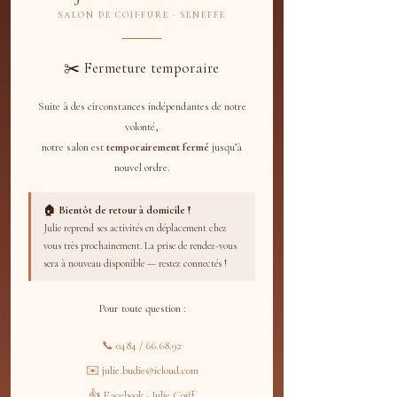
SALON DE COIFFURE · SENEFFE
✂️ FORFAITS HOMME
Forfait Essentiel — shampoing + coupe +
✂️ Fermeture temporaire
coiffage : 25 €
Forfait + Barbe — shampoing + coupe +
Suite à des circonstances indépendantes de notre
taille de barbe : 35 €
volonté,
Forfait Tondeuse — tonte simple : 18 €
notre salon est
temporairement fermé
jusqu’à
Forfait Enfant -12 ans — shampoing +
nouvel ordre.
coupe + séchage : 18 €
💇 FORFAITS DAME
🏠 Bientôt de retour à domicile !
Dame Express — shampoisng + coupe +
Julie reprend ses activités en déplacement chez
vous très prochainement. La prise de rendez-vous
séchage : 35 €
sera à nouveau disponible — restez connectés !
Dame Signature (cheveux courts) —
shampoing + soin + coupe + brushing : 45 €
Pour toute question :
Dame Signature Long (mi-long / long /
épais) — idem : 55 €
📞 0484 / 66.68.92
Brushing seul — shampoing + brushing : 25
✉️ julie.budie@icloud.com
à 35 € selon longueur
👍 Facebook · Julie Coiff