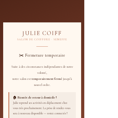
Coupe effectuée seulement à la tondeuse
15
euros
15 min
1
15 €
Julie Coiff
5
JULIE COIFF
m
i
SALON DE COIFFURE · SENEFFE
n
Envoyer une demande
✂️ Fermeture temporaire
Suite à des circonstances indépendantes de notre
Politique d'annulation
volonté,
notre salon est
temporairement fermé
jusqu’à
Politique d'annulation et de modification de
nouvel ordre.
Julie Coiff
À Julie Coiff, nous valorisons la flexibilité et
l'expérience personnalisée pour chacun de
🏠 Bientôt de retour à domicile !
nos clients. Étant un salon de coiffure ouvert
Julie reprend ses activités en déplacement chez
exclusivement sur rendez-vous, avec des
vous très prochainement. La prise de rendez-vous
dates d'ouverture variables, nous
sera à nouveau disponible — restez connectés !
comprenons l'importance d'une