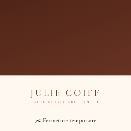
ion+Coupe+Brushing Cheveu
Julie Coiff
JULIE COIFF
SALON DE COIFFURE · SENEFFE
mande
✂️ Fermeture temporaire