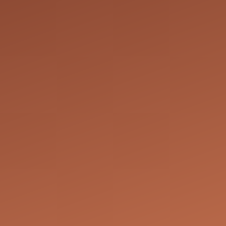
vation de futurs
it de modifier ou
onibilités. Dans
e pour trouver une
ure qui
ous réservons le
 le service demandé
taires sont
es de déco