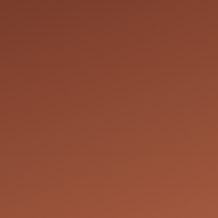
Cependant, les réci
rendez-vous.
Droit de modificati
d'annuler un rende
de tels cas, nous 
solution convenab
conviennent à toute
Prix des services : 
droit de modifier l
ne correspond pas 
nécessaires pour at
Coordonnées
Chem. de la Terre 