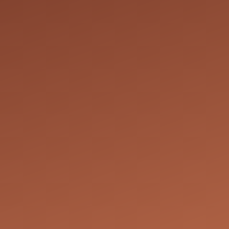
dives pourraient conduire à des restrictions concernant la réser
on ou d'annulation par Julie Coiff : Nous nous réservons le dro
z-vous en fonction de nos besoins opérationnels et de nos disp
nous engageons à contacter le client le plus rapidement possibl
le, comme la reprogrammation du rendez-vous à une date et he
s les parties.
Les prix indiqués pour nos services sont à titre indicatif. Nous n
e prix final si, au moment de la prestation, le coiffeur juge que
exactement à ce qui a été réservé ou si des services supplémen
teindre le résultat souhaité. Par exemple, pour tous les servic
Pelée 23, 7180 Seneffe, Belgique