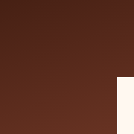
Colorat
87
euros
2 h
2
87 €
h
Envoyer une de