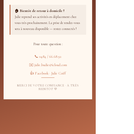
Consultez nos disponibilités et
🏠 Bientôt de retour à domicile !
réservez la date et l'heure qui vous
Julie reprend ses activités en déplacement chez
conviennent.
vous très prochainement. La prise de rendez-vous
sera à nouveau disponible — restez connectés !
Pour toute question :
📞 0484 / 66.68.92
✉️ julie.budie@icloud.com
👍 Facebook · Julie Coiff
MERCI DE VOTRE CONFIANCE · À TRÈS
BIENTÔT 💛