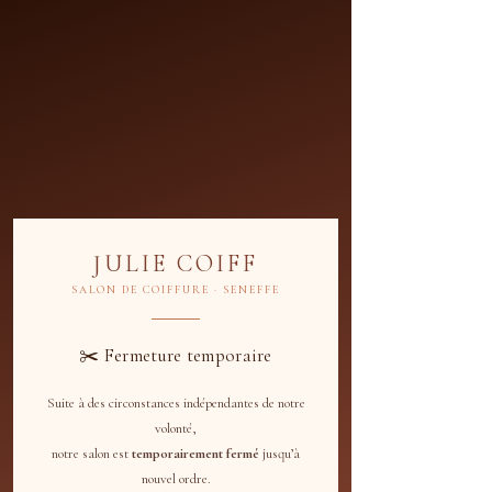
JULIE COIFF
SALON DE COIFFURE · SENEFFE
✂️ Fermeture temporaire
Suite à des circonstances indépendantes de notre
Programmer votre
volonté,
notre salon est
temporairement fermé
jusqu’à
service
nouvel ordre.