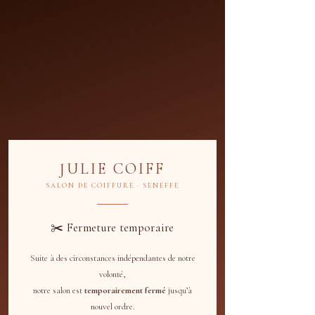
JULIE COIFF
SALON DE COIFFURE · SENEFFE
✂️ Fermeture temporaire
Suite à des circonstances indépendantes de notre
Programmer votre
volonté,
notre salon est
temporairement fermé
jusqu’à
service
nouvel ordre.