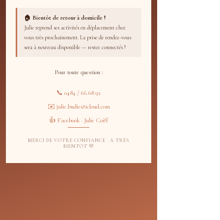
Consultez nos disponibilités et
🏠 Bientôt de retour à domicile !
réservez la date et l'heure qui vous
Julie reprend ses activités en déplacement chez
conviennent.
vous très prochainement. La prise de rendez-vous
sera à nouveau disponible — restez connectés !
Pour toute question :
📞 0484 / 66.68.92
✉️ julie.budie@icloud.com
👍 Facebook · Julie Coiff
MERCI DE VOTRE CONFIANCE · À TRÈS
BIENTÔT 💛