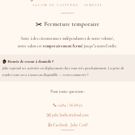
SALON DE COIFFURE · SENEFFE
✂️ Fermeture temporaire
Suite à des circonstances indépendantes de notre volonté,
ervice
notre salon est
temporairement fermé
jusqu’à nouvel ordre.
ervez la date et l'heure qui vous conviennent.
🏠 Bientôt de retour à domicile !
Julie reprend ses activités en déplacement chez vous très prochainement. La prise de
rendez-vous sera à nouveau disponible — restez connectés !
Pour toute question :
📞 0484 / 66.68.92
✉️ julie.budie@icloud.com
👍 Facebook · Julie Coiff