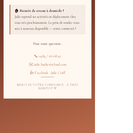
Consultez nos disponibilités et
🏠 Bientôt de retour à domicile !
réservez la date et l'heure qui vous
Julie reprend ses activités en déplacement chez
conviennent.
vous très prochainement. La prise de rendez-vous
sera à nouveau disponible — restez connectés !
Pour toute question :
📞 0484 / 66.68.92
✉️ julie.budie@icloud.com
👍 Facebook · Julie Coiff
MERCI DE VOTRE CONFIANCE · À TRÈS
BIENTÔT 💛