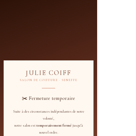
JULIE COIFF
SALON DE COIFFURE · SENEFFE
✂️ Fermeture temporaire
Suite à des circonstances indépendantes de notre
Programmer votre
volonté,
notre salon est
temporairement fermé
jusqu’à
service
nouvel ordre.