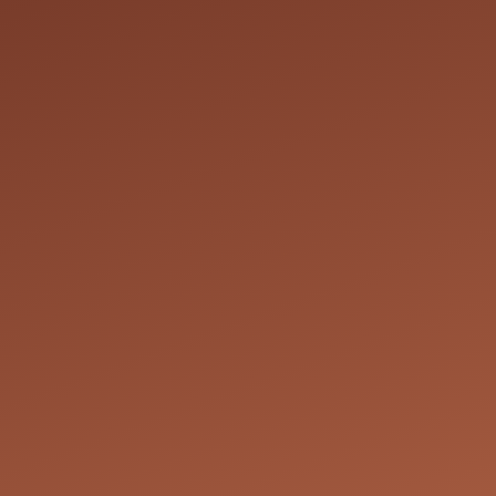
Cependant, les réci
rendez-vous.
Droit de modificati
d'annuler un rende
de tels cas, nous 
solution convenab
conviennent à toute
Prix des services : 
droit de modifier l
ne correspond pas 
nécessaires pour at
Coordonnées
Chem. de la Terre 