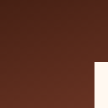
Permane
76
euros
2 h
2
76 €
h
Envoyer une de