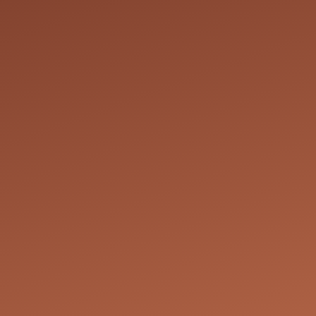
dives pourraient conduire à des restrictions concernant la réser
on ou d'annulation par Julie Coiff : Nous nous réservons le dro
z-vous en fonction de nos besoins opérationnels et de nos disp
nous engageons à contacter le client le plus rapidement possibl
le, comme la reprogrammation du rendez-vous à une date et he
s les parties.
Les prix indiqués pour nos services sont à titre indicatif. Nous n
e prix final si, au moment de la prestation, le coiffeur juge que
exactement à ce qui a été réservé ou si des services supplémen
teindre le résultat souhaité. Par exemple, pour tous les servic
Pelée 23, 7180 Seneffe, Belgique