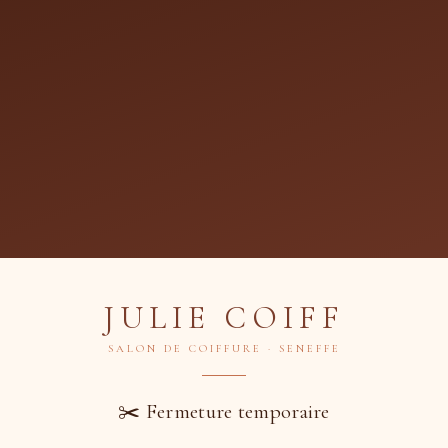
nte Cheveux Longs + Séchag
Julie Coiff
JULIE COIFF
SALON DE COIFFURE · SENEFFE
mande
✂️ Fermeture temporaire