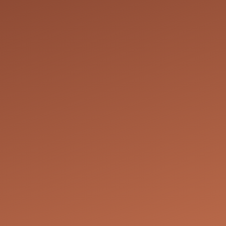
vation de futurs
it de modifier ou
onibilités. Dans
e pour trouver une
ure qui
ous réservons le
 le service demandé
taires sont
es de déco