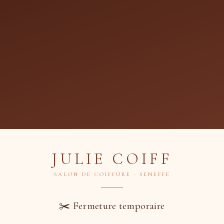
heveux Longs et Séchage
 €
Julie Coiff
JULIE COIFF
SALON DE COIFFURE · SENEFFE
mande
✂️ Fermeture temporaire