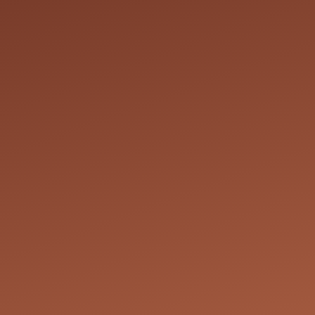
Cependant, les réci
rendez-vous.
Droit de modificati
d'annuler un rende
de tels cas, nous 
solution convenab
conviennent à toute
Prix des services : 
droit de modifier l
ne correspond pas 
nécessaires pour at
Coordonnées
Chem. de la Terre 