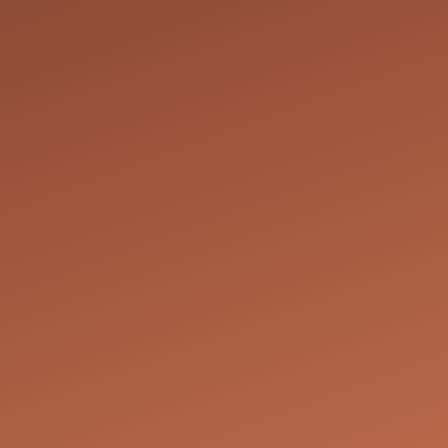
vation de futurs
it de modifier ou
onibilités. Dans
e pour trouver une
ure qui
ous réservons le
 le service demandé
taires sont
es de déco