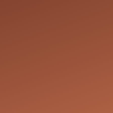
dives pourraient conduire à des restrictions concernant la réser
on ou d'annulation par Julie Coiff : Nous nous réservons le dro
z-vous en fonction de nos besoins opérationnels et de nos disp
nous engageons à contacter le client le plus rapidement possibl
le, comme la reprogrammation du rendez-vous à une date et he
s les parties.
Les prix indiqués pour nos services sont à titre indicatif. Nous n
e prix final si, au moment de la prestation, le coiffeur juge que
exactement à ce qui a été réservé ou si des services supplémen
teindre le résultat souhaité. Par exemple, pour tous les servic
Pelée 23, 7180 Seneffe, Belgique