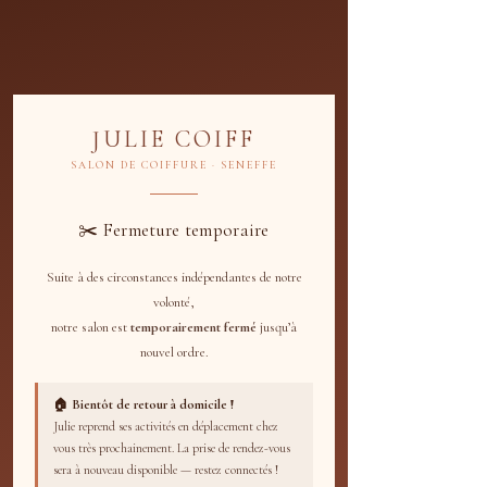
Courts et Séchage
52
euros
1 h 30 min
1
52 €
Julie Coiff
3
JULIE COIFF
0
m
SALON DE COIFFURE · SENEFFE
i
Envoyer une demande
n
✂️ Fermeture temporaire
Suite à des circonstances indépendantes de notre
Politique d'annulation
volonté,
notre salon est
temporairement fermé
jusqu’à
Politique d'annulation et de modification de
nouvel ordre.
Julie Coiff
À Julie Coiff, nous valorisons la flexibilité et
l'expérience personnalisée pour chacun de
🏠 Bientôt de retour à domicile !
nos clients. Étant un salon de coiffure ouvert
Julie reprend ses activités en déplacement chez
exclusivement sur rendez-vous, avec des
vous très prochainement. La prise de rendez-vous
dates d'ouverture variables, nous
sera à nouveau disponible — restez connectés !
comprenons l'importance d'une